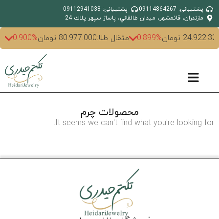
پشتیبانی: 09114864267
پشتیبانی: 09112941038
مازندران، قائمشهر، ميدان طالقاني، پاساژ سپهر پلاك 24
24.922.32 تومان
0.899%
مثقال طلا:
80.977.000 تومان
0.900%
محصولات چرم
It seems we can't find what you're looking for.