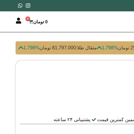
0
0
تومان
ان
1.798%
مثقال طلا:
81.797.000 تومان
1.798%
مین کمترین قیمت
پشتیبانی ۲۴ ساعته