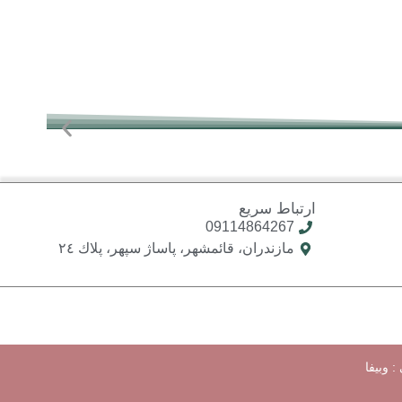
ارتباط سریع
09114864267
مازندران، قائمشهر، پاساژ سپهر، پلاك ٢٤
 :
وبیفا