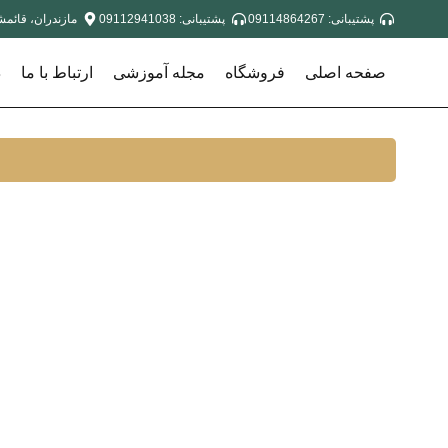
پشتیبانی: 09114864267
پشتیبانی: 09112941038
مازندران، قائمشه
صفحه اصلی
فروشگاه
مجله آموزشی
ارتباط با ما
د