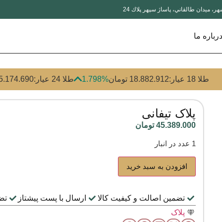
ر، ميدان طالقاني، پاساژ سپهر پلاك 24
رباره ما
طلا 18 عیار:
18.882.912 تومان
1.798%
طلا 24 عیار:
25.174.690 توم
پلاک تیفانی
45.389.000
تومان
1 عدد در انبار
افزودن به سبد خرید
تضمین اصالت و کیفیت کالا
ارسال با پست پیشتاز
تض
پلاک