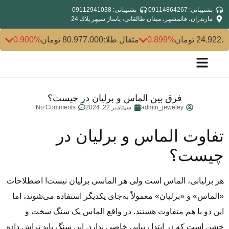
پشتیبانی: 09114864267
پشتیبانی: 09112941038
مازندران، قائمشهر، ميدان طالقاني، پاساژ سپهر پلاك 24
24.922 تومان
0.899%
مثقال طلا:
80.977.000 تومان
0.900%
فرق بین الماس و برلیان در چیست؟
admin_jeweley
سپتامبر 22, 2024
No Comments
تفاوت الماس و برلیان در
چیست؟
هر برلیانی، الماس است ولی هر الماسی برلیان نیست! اصطلاحات
«الماس» و «برلیان» معمولاً به‌جای یکدیگر استفاده می‌شوند، اما
این دو با هم متفاوت هستند. در واقع الماس یک سنگ سخت و
خشن است که در ابتدا زیبایی خاصی ندارد. این سنگ باید تراش داده