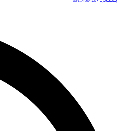
پشتیبانی: 09114864267