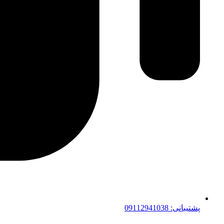
پشتیبانی: 09112941038