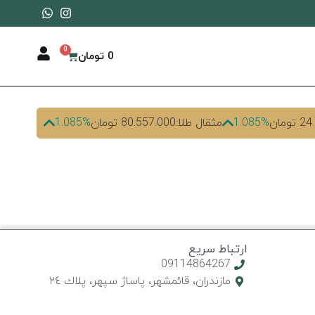
0
0
تومان
ومان
1.085%
مثقال طلا:
80.557.000 تومان
1.085%
ارتباط سریع
09114864267
مازندران، قائمشهر، پاساژ سپهر، پلاك ٢٤