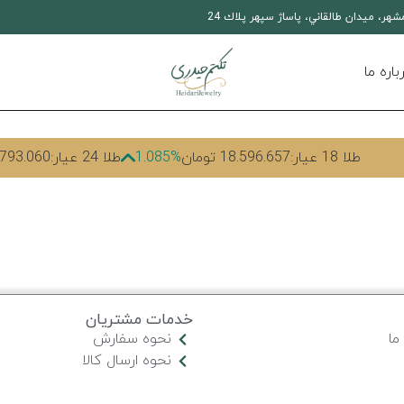
مشهر، ميدان طالقاني، پاساژ سپهر پلاك 24
باره ما
طلا 18 عیار:
18.596.657 تومان
1.085%
طلا 24 عیار:
24.793.060 ت
خدمات مشتریان
ما
نحوه سفارش
نحوه ارسال کالا