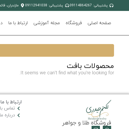
پشتیبانی: 09114864267
پشتیبانی: 09112941038
مازندران، قائ
صفحه اصلی
فروشگاه
مجله آموزشی
ارتباط با ما
در
محصولات بافت
It seems we can't find what you're looking for.
ارتباط با ما
تماس با 
درباره ما
فروشگاه طلا و جواهر