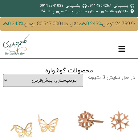
پشتیبانی: 09114864267
پشتیبانی: 09112941038
مازندران، قائمشهر، ميدان طالقاني، پاساژ سپهر پلاك 24
24.789.98 تومان
0.243%
مثقال طلا:
80.547.000 تومان
0.243%
محصولات گوشواره
در حال نمایش 3 نتیجه