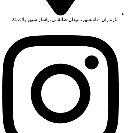
مازندران، قائمشهر، ميدان طالقاني، پاساژ سپهر پلاك 24