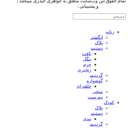
تمام حقوق اين وب‌سايت متعلق به جواهری حیدری میباشد |
طراحی سایت
و پشتیبانی :
وبیفا
زنانه
انگشتر
پلاک
دستبند
بافت
بنگل
چرم
زنجیری
گردنبند
گوشواره
حلقه ای
میخی
نیم ست
کودک
پلاک
دستبند
بندی
گردنبند