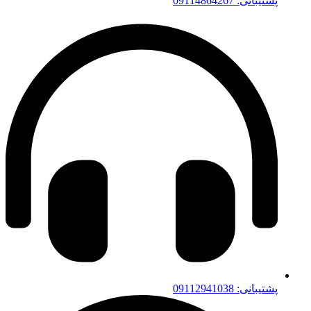
پشتیبانی: 09114864267
پشتیبانی: 09112941038