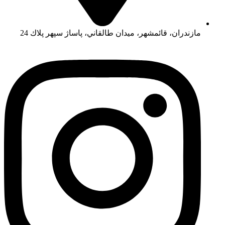
مازندران، قائمشهر، ميدان طالقاني، پاساژ سپهر پلاك 24