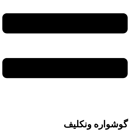
گوشواره ونکلیف