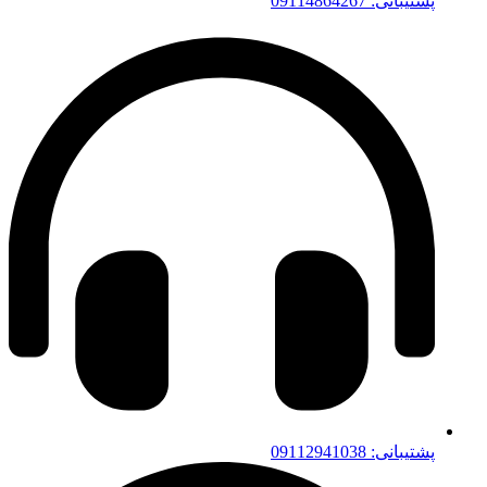
پشتیبانی: 09114864267
پشتیبانی: 09112941038