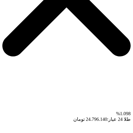
1.098%
طلا 24 عیار:
24.796.140 تومان