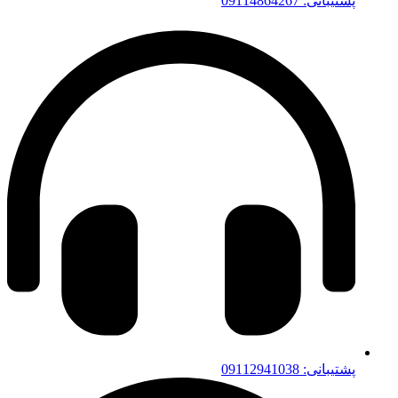
پشتیبانی: 09114864267
پشتیبانی: 09112941038