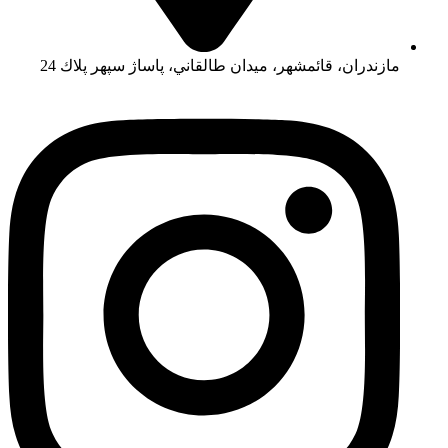
مازندران، قائمشهر، ميدان طالقاني، پاساژ سپهر پلاك 24